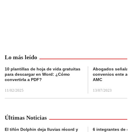
Lo más leído
10 plantillas de hoja de vida gratuitas
Abogados señalan 
para descargar en Word: ¿Cómo
convenios ente alc
convertirla a PDF?
AMC
11/02/2025
13/07/2023
Últimas Noticias
El tifón Dolphin deja lluvias récord y
6 integrantes de di