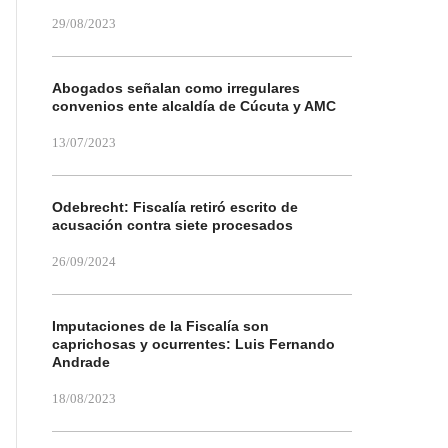
29/08/2023
Abogados señalan como irregulares
convenios ente alcaldía de Cúcuta y AMC
13/07/2023
Odebrecht: Fiscalía retiró escrito de
acusación contra siete procesados
26/09/2024
Imputaciones de la Fiscalía son
caprichosas y ocurrentes: Luis Fernando
Andrade
18/08/2023