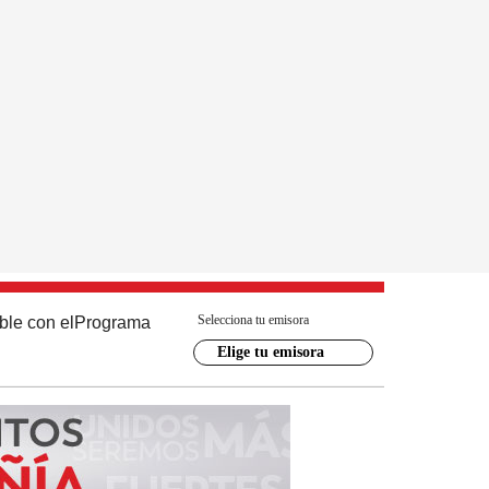
Selecciona tu emisora
ble con el
Programa
Elige tu emisora