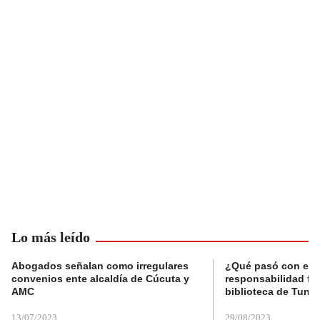
Lo más leído
Abogados señalan como irregulares
¿Qué pasó con el 
convenios ente alcaldía de Cúcuta y
responsabilidad fis
AMC
biblioteca de Tunja
13/07/2023
29/08/2023