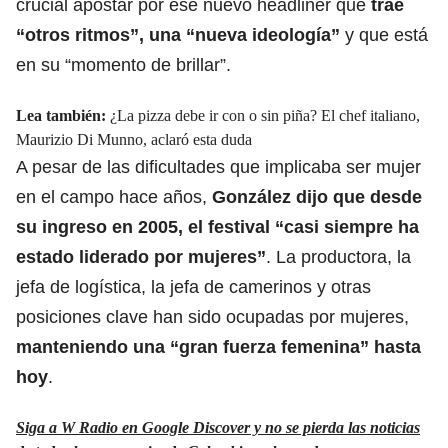
crucial apostar por ese nuevo
headliner que
trae
“otros ritmos”, una “nueva ideología”
y que está
en su “momento de brillar”.
Lea también:
¿La pizza debe ir con o sin piña? El chef italiano,
Maurizio Di Munno, aclaró esta duda
A pesar de las dificultades que implicaba ser mujer
en el campo hace años,
González dijo que desde
su ingreso en 2005, el festival “casi siempre ha
estado liderado por mujeres”
. La productora, la
jefa de logística, la jefa de camerinos y otras
posiciones clave han sido ocupadas por mujeres,
manteniendo una “gran fuerza femenina” hasta
hoy
.
Siga a W Radio en Google Discover y no se pierda las noticias