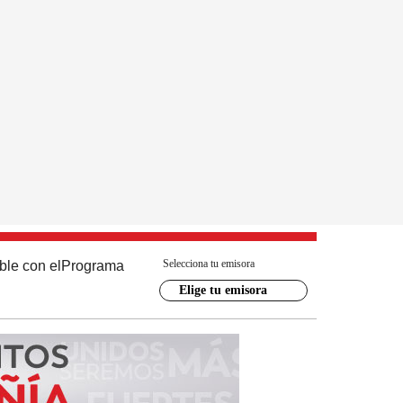
Selecciona tu emisora
ble con el
Programa
Elige tu emisora