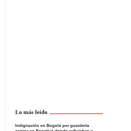
Lo más leído
Indignación en Bogotá por guardería
canina en Engativá donde asfixiaban y