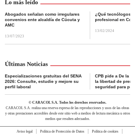
Lo más leído
Abogados señalan como irregulares
¿Qué tecnólogos re
convenios ente alcaldía de Cúcuta y
profesional en Col
AMC
13/02/2024
13/07/2023
Últimas Noticias
Especializaciones gratuitas del SENA
CPB pide a De la Es
2026: Consulte, estudie y mejore su
la libertad de prens
perfil laboral
seguridad para per
© CARACOL S.A. Todos los derechos reservados.
CARACOL S.A. realiza una reserva expresa de las reproducciones y usos de las obras
y otras prestaciones accesibles desde este sitio web a medios de lectura mecánica u otros
medios que resulten adecuados.
Aviso legal
Política de Protección de Datos
Política de cookies