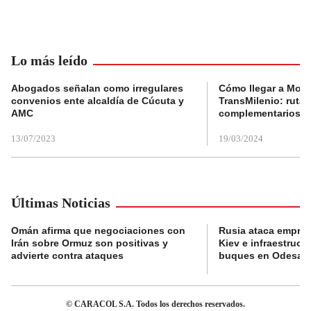
Lo más leído
Abogados señalan como irregulares
Cómo llegar a Mons
convenios ente alcaldía de Cúcuta y
TransMilenio: rutas
AMC
complementarios
13/07/2023
19/03/2024
Últimas Noticias
Omán afirma que negociaciones con
Rusia ataca empres
Irán sobre Ormuz son positivas y
Kiev e infraestructu
advierte contra ataques
buques en Odesa
© CARACOL S.A. Todos los derechos reservados.