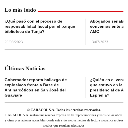
Lo más leído
¿Qué pasó con el proceso de
Abogados señalan 
responsabilidad fiscal por el parque
convenios ente alc
biblioteca de Tunja?
AMC
29/08/2023
13/07/2023
Últimas Noticias
Gobernador reporta hallazgo de
¿Quién es el vende
explosivos frente a Base de
que estuvo en la p
Antinarcóticos en San José del
presidencial de Abe
Guaviare
Espriella?
© CARACOL S.A. Todos los derechos reservados.
CARACOL S.A. realiza una reserva expresa de las reproducciones y usos de las obras
y otras prestaciones accesibles desde este sitio web a medios de lectura mecánica u otros
medios que resulten adecuados.