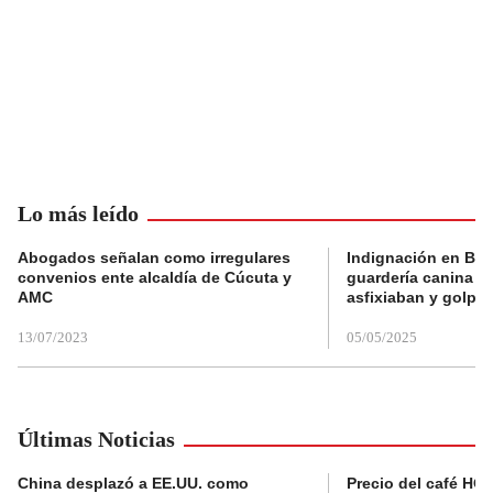
Lo más leído
Abogados señalan como irregulares
Indignación en Bog
convenios ente alcaldía de Cúcuta y
guardería canina e
AMC
asfixiaban y golpe
13/07/2023
05/05/2025
Últimas Noticias
China desplazó a EE.UU. como
Precio del café HOY