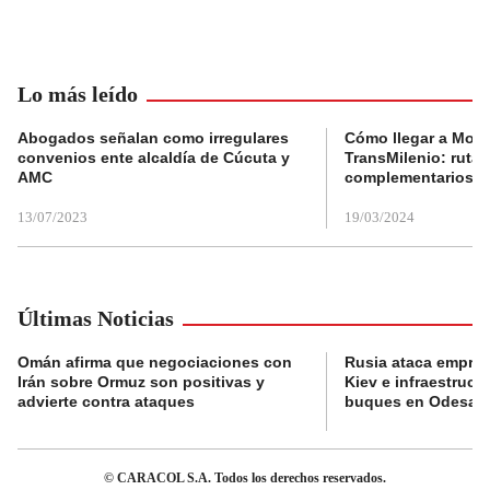
Lo más leído
Abogados señalan como irregulares
Cómo llegar a Mons
convenios ente alcaldía de Cúcuta y
TransMilenio: rutas
AMC
complementarios
13/07/2023
19/03/2024
Últimas Noticias
Omán afirma que negociaciones con
Rusia ataca empres
Irán sobre Ormuz son positivas y
Kiev e infraestructu
advierte contra ataques
buques en Odesa
© CARACOL S.A. Todos los derechos reservados.