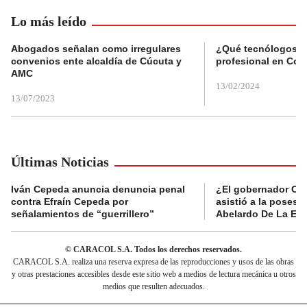
Lo más leído
Abogados señalan como irregulares
¿Qué tecnólogos re
convenios ente alcaldía de Cúcuta y
profesional en Col
AMC
13/02/2024
13/07/2023
Últimas Noticias
Iván Cepeda anuncia denuncia penal
¿El gobernador Ca
contra Efraín Cepeda por
asistió a la posesi
señalamientos de “guerrillero”
Abelardo De La Esp
© CARACOL S.A. Todos los derechos reservados.
CARACOL S.A. realiza una reserva expresa de las reproducciones y usos de las obras
y otras prestaciones accesibles desde este sitio web a medios de lectura mecánica u otros
medios que resulten adecuados.