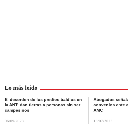
Lo más leído
El desorden de los predios baldíos en
Abogados señalan 
la ANT: dan tierras a personas sin ser
convenios ente alc
campesinos
AMC
06/09/2023
13/07/2023