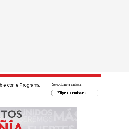
Selecciona tu emisora
ble con el
Programa
Elige tu emisora