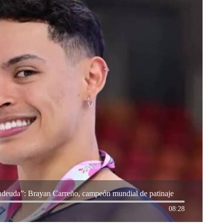
 endeuda”: Brayan Carreño, campeón mundial de patinaje
08:28