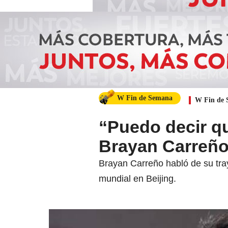
W Fin de Semana
W Fin de
“Puedo decir qu
Brayan Carreño 
Brayan Carreño habló de su traye
mundial en Beijing.