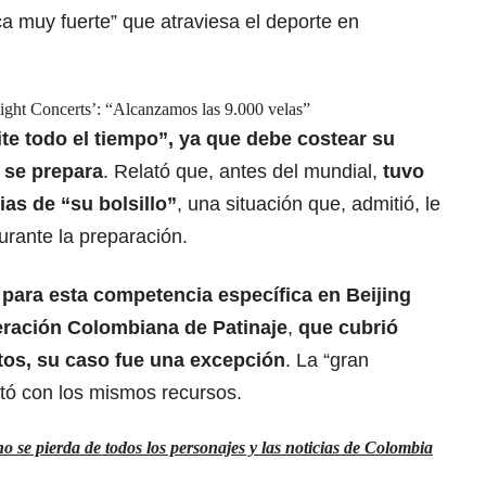
a muy fuerte” que atraviesa el deporte en
light Concerts’: “Alcanzamos las 9.000 velas”
mite todo el tiempo”, ya que debe costear su
s se prepara
. Relató que, antes del mundial,
tuvo
as de “su bolsillo”
, una situación que, admitió, le
urante la preparación.
n para esta competencia específica en Beijing
eración Colombiana de Patinaje
,
que cubrió
stos, su caso fue una excepción
. La “gran
ntó con los mismos recursos.
 se pierda de todos los personajes y las noticias de Colombia