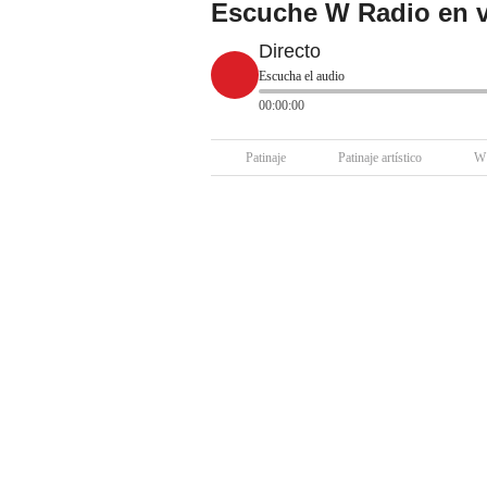
Escuche W Radio en v
Directo
Escucha el audio
00:00:00
Patinaje
Patinaje artístico
W 