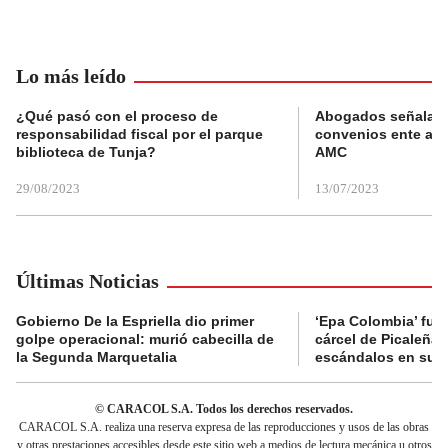
Lo más leído
¿Qué pasó con el proceso de
Abogados señalan 
responsabilidad fiscal por el parque
convenios ente alc
biblioteca de Tunja?
AMC
29/08/2023
13/07/2023
Últimas Noticias
Gobierno De la Espriella dio primer
‘Epa Colombia’ fue 
golpe operacional: murió cabecilla de
cárcel de Picaleña 
la Segunda Marquetalia
escándalos en su r
© CARACOL S.A. Todos los derechos reservados.
CARACOL S.A. realiza una reserva expresa de las reproducciones y usos de las obras
y otras prestaciones accesibles desde este sitio web a medios de lectura mecánica u otros