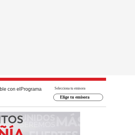
Selecciona tu emisora
ble con el
Programa
Elige tu emisora