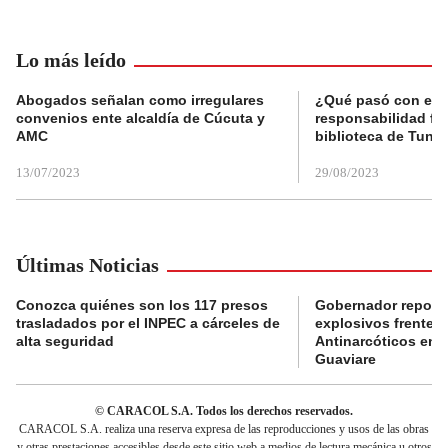
Lo más leído
Abogados señalan como irregulares
¿Qué pasó con el 
convenios ente alcaldía de Cúcuta y
responsabilidad fis
AMC
biblioteca de Tunja
13/07/2023
29/08/2023
Últimas Noticias
Conozca quiénes son los 117 presos
Gobernador reporta
trasladados por el INPEC a cárceles de
explosivos frente 
alta seguridad
Antinarcóticos en 
Guaviare
© CARACOL S.A. Todos los derechos reservados.
CARACOL S.A. realiza una reserva expresa de las reproducciones y usos de las obras
y otras prestaciones accesibles desde este sitio web a medios de lectura mecánica u otros