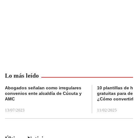
Lo más leído
Abogados señalan como irregulares
10 plantillas de hoj
convenios ente alcaldía de Cúcuta y
gratuitas para des
AMC
¿Cómo convertirla
13/07/2023
11/02/2025