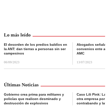
Lo más leído
El desorden de los predios baldíos en
Abogados señalan 
la ANT: dan tierras a personas sin ser
convenios ente alc
campesinos
AMC
06/09/2023
13/07/2023
Últimas Noticias
Gobierno crea prima para militares y
Caso Lili Pink: La F
policías que realicen desminado y
otra empresa por p
destrucción de explosivos
contrabando y lava