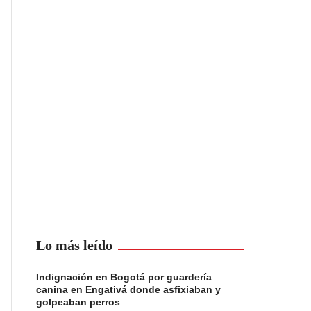
Lo más leído
Indignación en Bogotá por guardería
canina en Engativá donde asfixiaban y
golpeaban perros