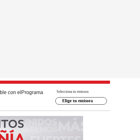
Selecciona tu emisora
ble con el
Programa
Elige tu emisora