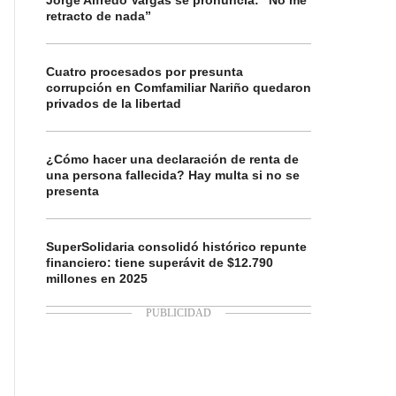
Jorge Alfredo Vargas se pronuncia: “No me
retracto de nada”
Cuatro procesados por presunta
corrupción en Comfamiliar Nariño quedaron
privados de la libertad
¿Cómo hacer una declaración de renta de
una persona fallecida? Hay multa si no se
presenta
SuperSolidaria consolidó histórico repunte
financiero: tiene superávit de $12.790
millones en 2025