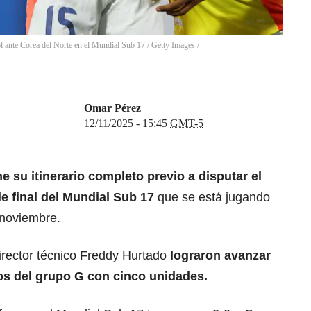
l ante Corea del Norte en el Mundial Sub 17 / Getty Images
/
Omar Pérez
12/11/2025 - 15:45
GMT-5
ne su itinerario completo previo a disputar el
e final del
Mundial Sub 17
que se está jugando
noviembre.
 director técnico Freddy Hurtado
lograron avanzar
os del grupo G con cinco unidades.