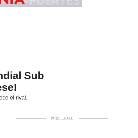
ndial Sub
ese!
ce el rival.