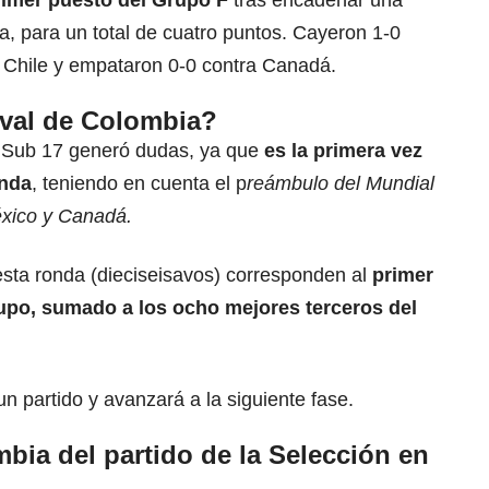
rimer puesto del Grupo F
tras encadenar una
ia, para un total de cuatro puntos. Cayeron 1-0
 Chile y empataron 0-0 contra Canadá.
ival de Colombia?
l Sub 17 generó dudas, ya que
es la primera vez
enda
, teniendo en cuenta el p
reámbulo del Mundial
xico y Canadá.
esta ronda (dieciseisavos) corresponden al
primer
upo, sumado a los ocho mejores terceros del
n partido y avanzará a la siguiente fase.
bia del partido de la Selección en