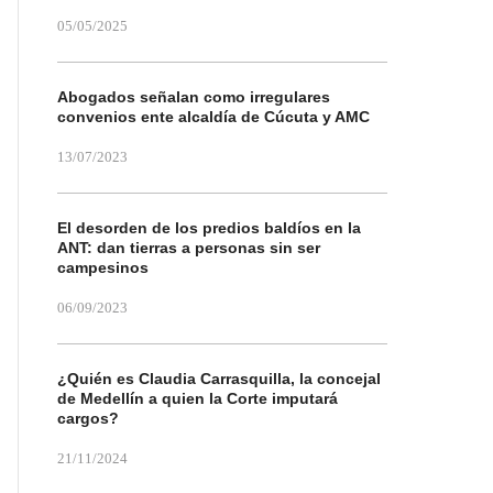
05/05/2025
Abogados señalan como irregulares
convenios ente alcaldía de Cúcuta y AMC
13/07/2023
El desorden de los predios baldíos en la
ANT: dan tierras a personas sin ser
campesinos
06/09/2023
¿Quién es Claudia Carrasquilla, la concejal
de Medellín a quien la Corte imputará
cargos?
21/11/2024