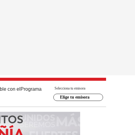
Selecciona tu emisora
ble con el
Programa
Elige tu emisora