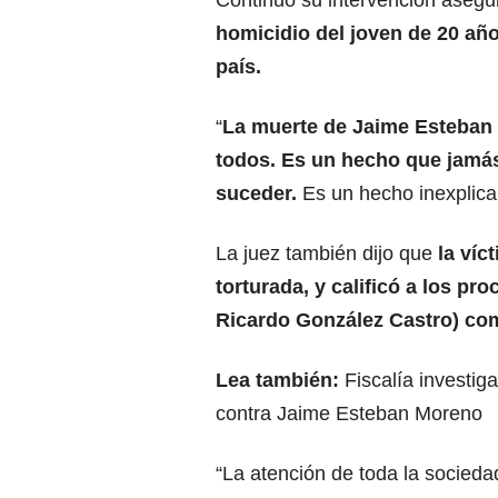
Continuó su intervención aseg
homicidio del joven de 20 añ
país.
“
La muerte de Jaime Esteban 
todos. Es un hecho que jamá
suceder.
Es un hecho inexplicab
La juez también dijo que
la víc
torturada, y calificó a los pr
Ricardo González Castro
) co
Lea también:
Fiscalía investig
contra Jaime Esteban Moreno
“La atención de toda la socied