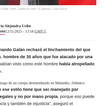
 Galán. Fotos: Captura de video / (Colprensa - Lina Gasca)
ia Alejandra Uribe
otá
12/11/2025 - 13:18
GMT-5
rnando Galán
rechazó el linchamiento del que
s
,
hombre de 35 años que fue atacado por una
abían visto como este hombre
había atropellado
.
allazgo de un cuerpo desmembrado en Malambo, Atlántico
 ese estilo tiene que ser manejado por
 legales y no por mano propia
, porque eso puede
ncia
y también de injusticia”, aseguró el