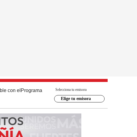
Selecciona tu emisora
ble con el
Programa
Elige tu emisora