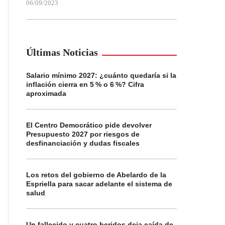
06/09/2023
Últimas Noticias
Salario mínimo 2027: ¿cuánto quedaría si la
inflación cierra en 5 % o 6 %? Cifra
aproximada
El Centro Democrático pide devolver
Presupuesto 2027 por riesgos de
desfinanciación y dudas fiscales
Los retos del gobierno de Abelardo de la
Espriella para sacar adelante el sistema de
salud
Un fallecido y cuatro heridos deja caída de