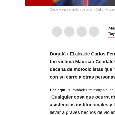
Camioneta que atropello a personas y Carlos Fernando
Mar
Bog
Bogotá
El alcalde
Carlos Fe
fue víctima Mauricio Cendale
decena de motociclistas
que h
con su carro
a otras personas
Lea aquí:
Autoridades investigan el h
“
Cualquier cosa que ocurra de
asistencias institucionales y
llevar a
graves hechos de viole