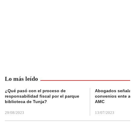
Lo más leído
¿Qué pasó con el proceso de
Abogados señalan 
responsabilidad fiscal por el parque
convenios ente alc
biblioteca de Tunja?
AMC
29/08/2023
13/07/2023