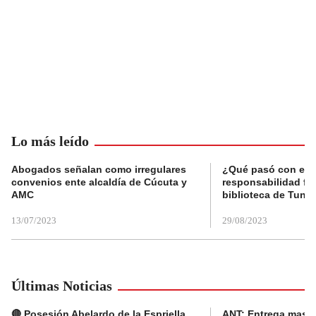
Lo más leído
Abogados señalan como irregulares
¿Qué pasó con el 
convenios ente alcaldía de Cúcuta y
responsabilidad fis
AMC
biblioteca de Tunja
13/07/2023
29/08/2023
Últimas Noticias
🔴 Posesión Abelardo de la Espriella
ANT: Entrega masiva