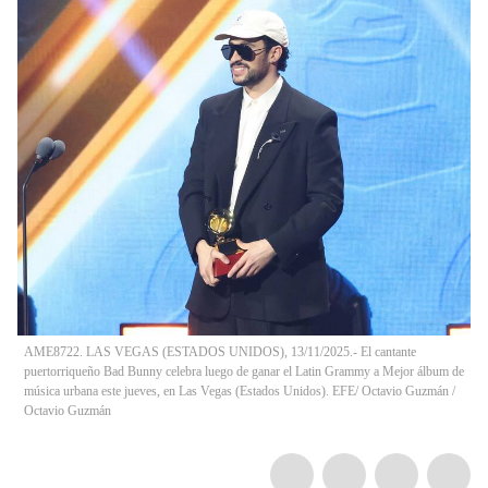
AME8722. LAS VEGAS (ESTADOS UNIDOS), 13/11/2025.- El cantante
puertorriqueño Bad Bunny celebra luego de ganar el Latin Grammy a Mejor álbum de
música urbana este jueves, en Las Vegas (Estados Unidos). EFE/ Octavio Guzmán
/
Octavio Guzmán