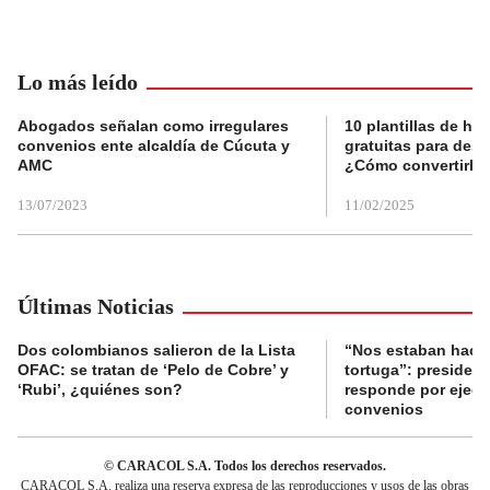
Lo más leído
Abogados señalan como irregulares
10 plantillas de hoj
convenios ente alcaldía de Cúcuta y
gratuitas para des
AMC
¿Cómo convertirla
13/07/2023
11/02/2025
Últimas Noticias
Dos colombianos salieron de la Lista
“Nos estaban haci
OFAC: se tratan de ‘Pelo de Cobre’ y
tortuga”: presiden
‘Rubi’, ¿quiénes son?
responde por ejecu
convenios
© CARACOL S.A. Todos los derechos reservados.
CARACOL S.A. realiza una reserva expresa de las reproducciones y usos de las obras