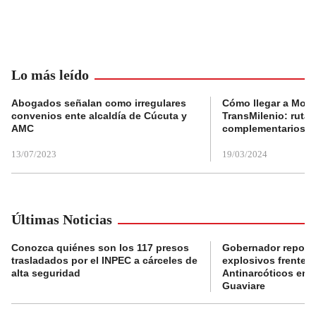
Lo más leído
Abogados señalan como irregulares
Cómo llegar a Mons
convenios ente alcaldía de Cúcuta y
TransMilenio: rutas
AMC
complementarios
13/07/2023
19/03/2024
Últimas Noticias
Conozca quiénes son los 117 presos
Gobernador reporta
trasladados por el INPEC a cárceles de
explosivos frente 
alta seguridad
Antinarcóticos en 
Guaviare