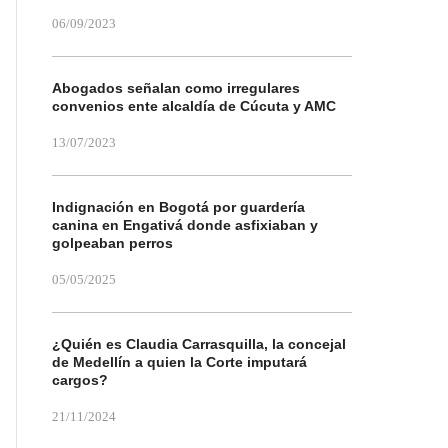
06/09/2023
Abogados señalan como irregulares
convenios ente alcaldía de Cúcuta y AMC
13/07/2023
Indignación en Bogotá por guardería
canina en Engativá donde asfixiaban y
golpeaban perros
05/05/2025
¿Quién es Claudia Carrasquilla, la concejal
de Medellín a quien la Corte imputará
cargos?
21/11/2024