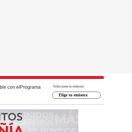
Selecciona tu emisora
ble con el
Programa
Elige tu emisora