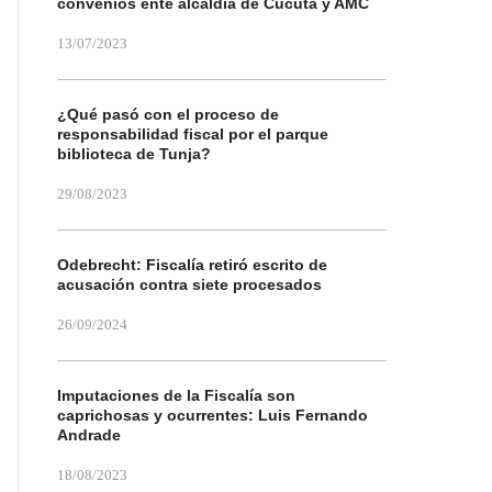
convenios ente alcaldía de Cúcuta y AMC
13/07/2023
¿Qué pasó con el proceso de
responsabilidad fiscal por el parque
biblioteca de Tunja?
29/08/2023
Odebrecht: Fiscalía retiró escrito de
acusación contra siete procesados
26/09/2024
Imputaciones de la Fiscalía son
caprichosas y ocurrentes: Luis Fernando
Andrade
18/08/2023