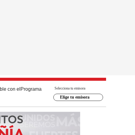
Selecciona tu emisora
ble con el
Programa
Elige tu emisora