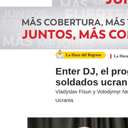
La Hora del Regreso
La Hora
Enter DJ, el pr
soldados ucrani
Vladyslav Fisun y Volodymyr Ne
Ucrania.