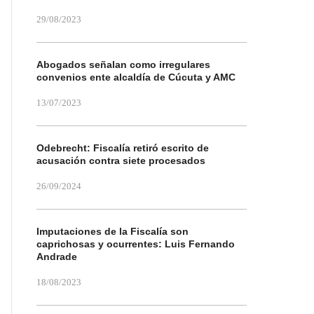
29/08/2023
Abogados señalan como irregulares
convenios ente alcaldía de Cúcuta y AMC
13/07/2023
Odebrecht: Fiscalía retiró escrito de
acusación contra siete procesados
26/09/2024
Imputaciones de la Fiscalía son
caprichosas y ocurrentes: Luis Fernando
Andrade
18/08/2023