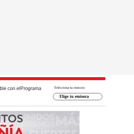
Selecciona tu emisora
ble con el
Programa
Elige tu emisora