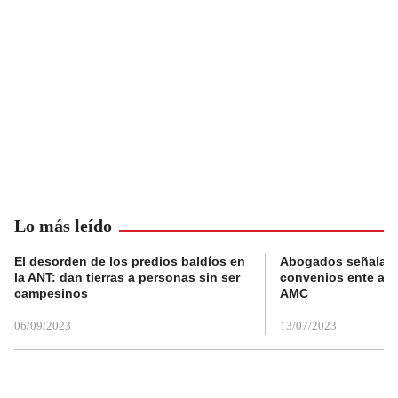
Lo más leído
El desorden de los predios baldíos en
Abogados señalan 
la ANT: dan tierras a personas sin ser
convenios ente alc
campesinos
AMC
06/09/2023
13/07/2023