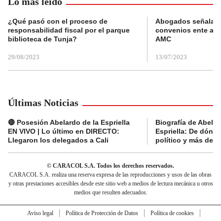
Lo más leído
¿Qué pasó con el proceso de
Abogados señalan 
responsabilidad fiscal por el parque
convenios ente alc
biblioteca de Tunja?
AMC
29/08/2023
13/07/2023
Últimas Noticias
🔴 Posesión Abelardo de la Espriella
Biografía de Abelar
EN VIVO | Lo último en DIRECTO:
Espriella: De dónde
Llegaron los delegados a Cali
político y más del 
© CARACOL S.A. Todos los derechos reservados.
CARACOL S.A. realiza una reserva expresa de las reproducciones y usos de las obras
y otras prestaciones accesibles desde este sitio web a medios de lectura mecánica u otros
medios que resulten adecuados.
Aviso legal
Política de Protección de Datos
Política de cookies