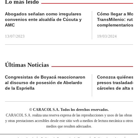
Lo más leído
Abogados señalan como irregulares
Cómo llegar a Mons
convenios ente alcaldía de Cúcuta y
TransMilenio: rutas
AMC
complementarios
13/07/2023
19/03/2024
Últimas Noticias
Congresistas de Boyacá reaccionaron
Conozca quiénes s
al discurso de posesión de Abelardo
presos trasladados
de la Espriella
cárceles de alta se
© CARACOL S.A. Todos los derechos reservados.
CARACOL S.A. realiza una reserva expresa de las reproducciones y usos de las obras
y otras prestaciones accesibles desde este sitio web a medios de lectura mecánica u otros
medios que resulten adecuados.