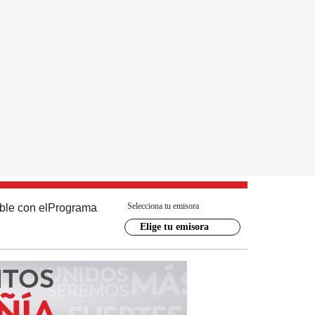
Selecciona tu emisora
ble con el
Programa
Elige tu emisora