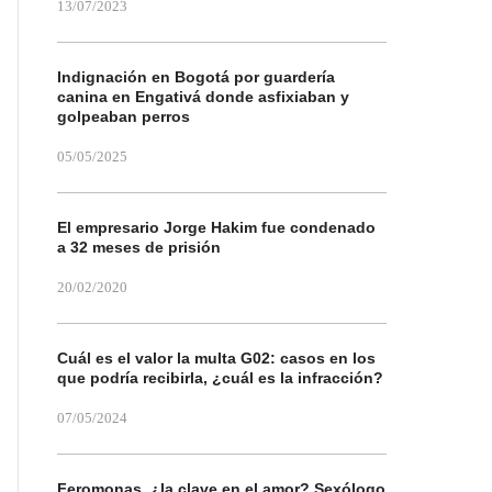
13/07/2023
Indignación en Bogotá por guardería
canina en Engativá donde asfixiaban y
golpeaban perros
05/05/2025
El empresario Jorge Hakim fue condenado
a 32 meses de prisión
20/02/2020
Cuál es el valor la multa G02: casos en los
que podría recibirla, ¿cuál es la infracción?
07/05/2024
Feromonas, ¿la clave en el amor? Sexólogo