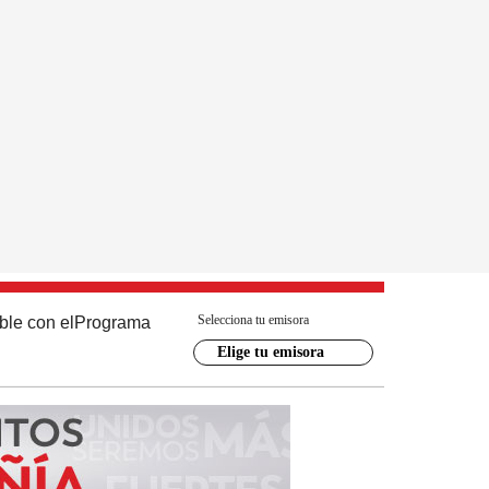
Selecciona tu emisora
ble con el
Programa
Elige tu emisora