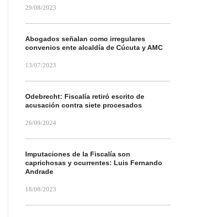
29/08/2023
Abogados señalan como irregulares
convenios ente alcaldía de Cúcuta y AMC
13/07/2023
Odebrecht: Fiscalía retiró escrito de
acusación contra siete procesados
26/09/2024
Imputaciones de la Fiscalía son
caprichosas y ocurrentes: Luis Fernando
Andrade
18/08/2023