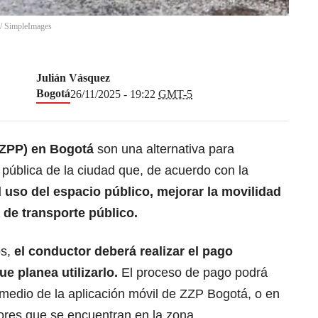
/
SimpleImages
Julián Vásquez
Bogotá
26/11/2025 - 19:22
GMT-5
(ZPP) en
Bogotá
son una alternativa para
a pública de la ciudad que, de acuerdo con la
 uso del espacio público, mejorar la
movilidad
 de transporte público.
os,
el conductor deberá realizar el pago
e planea utilizarlo.
El proceso de pago podrá
r medio de la aplicación móvil de ZZP Bogotá, o en
adores que se encuentran en la zona.