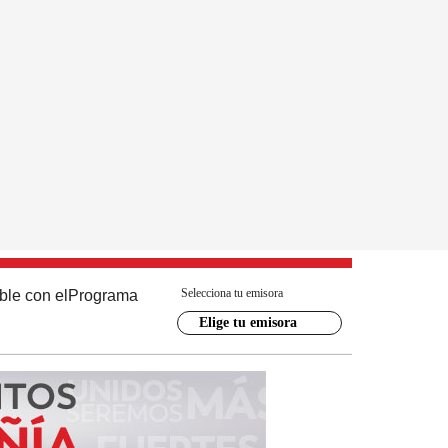
Selecciona tu emisora
ble con el
Programa
Elige tu emisora