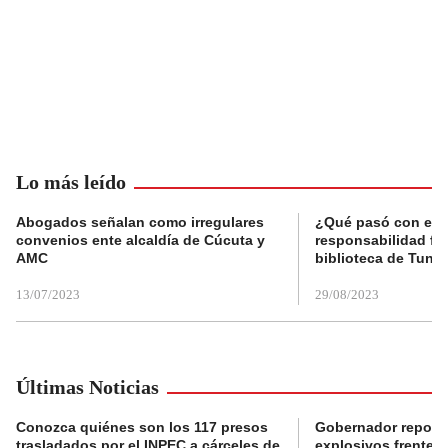
Lo más leído
Abogados señalan como irregulares
¿Qué pasó con el 
convenios ente alcaldía de Cúcuta y
responsabilidad fis
AMC
biblioteca de Tunja
13/07/2023
29/08/2023
Últimas Noticias
Conozca quiénes son los 117 presos
Gobernador reporta
trasladados por el INPEC a cárceles de
explosivos frente 