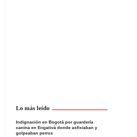
Lo más leído
Indignación en Bogotá por guardería
canina en Engativá donde asfixiaban y
golpeaban perros