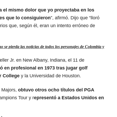
era el mismo dolor que yo proyectaba en los
les que lo consiguieron
”, afirmó. Dijo que “lloró
ios que, según él, eran un intento erróneo de
 se pierda las noticias de todos los personajes de Colombia y
ller Jr. en New Albany, Indiana, el 11 de
ó en profesional en 1973 tras jugar golf
or College
y la Universidad de Houston.
 Majors,
obtuvo otros ocho títulos del PGA
ampions Tour y r
epresentó a Estados Unidos en