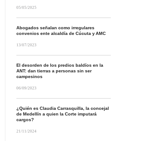
05/05/2025
Abogados señalan como irregulares
convenios ente alcaldía de Cúcuta y AMC
13/07/2023
El desorden de los predios baldíos en la
ANT: dan tierras a personas sin ser
campesinos
06/09/2023
¿Quién es Claudia Carrasquilla, la concejal
de Medellín a quien la Corte imputará
cargos?
21/11/2024