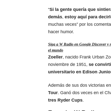
“
Si la gente quería que sinti
demás
,
estoy aquí para decir
muchas veces” por los comentar
hacer humor.
Siga a W Radio en Google Discover y no
el mundo
Zoeller
, nacido Frank Urban Zoe
noviembre de 1951,
se convirti
universitario en Edison Juni
Además de sus dos victorias en
Tour
. Ganó dos veces en el Ch
tres Ryder Cups
.