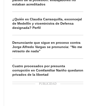
países de la posesión: embajadores no
estaban acreditados
¿Quién es Claudia Carrasquilla, exconcejal
de Medellín y viceministra de Defensa
designada? Perfil
Denunciante que sigue en proceso contra
Jorge Alfredo Vargas se pronuncia: “No me
retracto de nada”
Cuatro procesados por presunta
corrupción en Comfamiliar Nariño quedaron
privados de la libertad