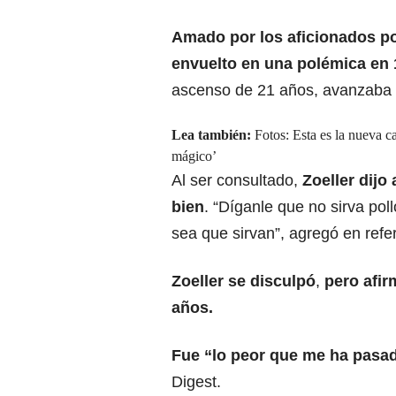
Amado por los aficionados po
envuelto en una polémica en
ascenso de 21 años, avanzaba ha
Lea también:
Fotos: Esta es la nueva 
mágico’
Al ser consultado,
Zoeller dij
bien
. “Díganle que no sirva pollo
sea que sirvan”, agregó en ref
Zoeller se disculpó
,
pero afir
años.
Fue “lo peor que me ha pasad
Digest.