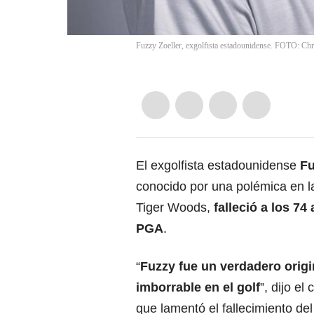
Fuzzy Zoeller, exgolfista estadounidense. FOTO:
El exgolfista estadounidense
Fu
conocido por una polémica en l
Tiger Woods,
falleció a los 7
PGA
.
“
Fuzzy fue un verdadero origi
imborrable en el golf
”, dijo e
que lamentó el fallecimiento del