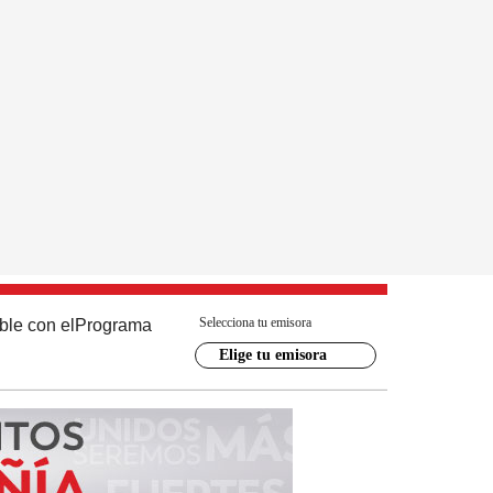
Selecciona tu emisora
ble con el
Programa
Elige tu emisora