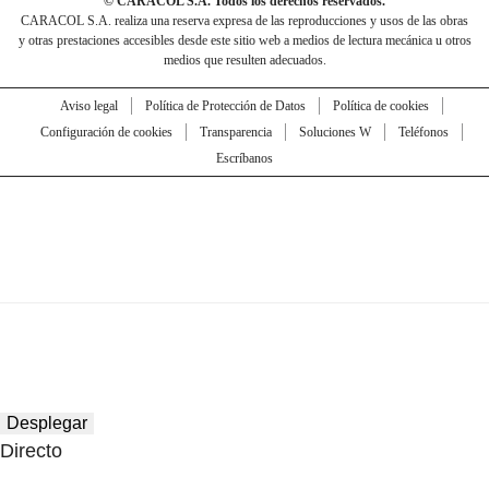
© CARACOL S.A. Todos los derechos reservados.
CARACOL S.A. realiza una reserva expresa de las reproducciones y usos de las obras
y otras prestaciones accesibles desde este sitio web a medios de lectura mecánica u otros
medios que resulten adecuados.
Aviso legal
Política de Protección de Datos
Política de cookies
Configuración de cookies
Transparencia
Soluciones W
Teléfonos
Escríbanos
Desplegar
Directo