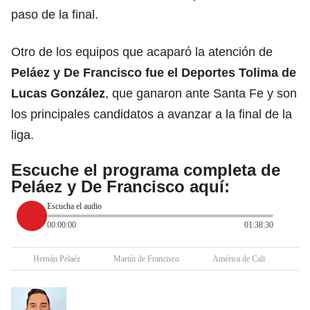
paso de la final.
Otro de los equipos que acaparó la atención de
Peláez y De Francisco fue el Deportes Tolima de
Lucas González
, que ganaron ante Santa Fe y son
los principales candidatos a avanzar a la final de la
liga.
Escuche el programa completa de
Peláez y De Francisco aquí:
Escucha el audio
00:00:00
01:38:30
Hernán Pelaéz
Martín de Francisco
América de Cali
Atl