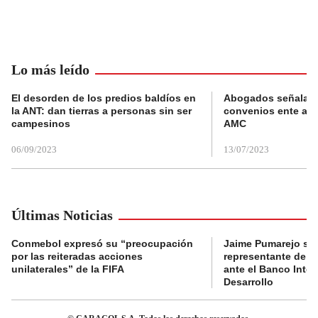
Lo más leído
El desorden de los predios baldíos en
Abogados señalan 
la ANT: dan tierras a personas sin ser
convenios ente alc
campesinos
AMC
06/09/2023
13/07/2023
Últimas Noticias
Conmebol expresó su “preocupación
Jaime Pumarejo ser
por las reiteradas acciones
representante de De
unilaterales” de la FIFA
ante el Banco Inte
Desarrollo