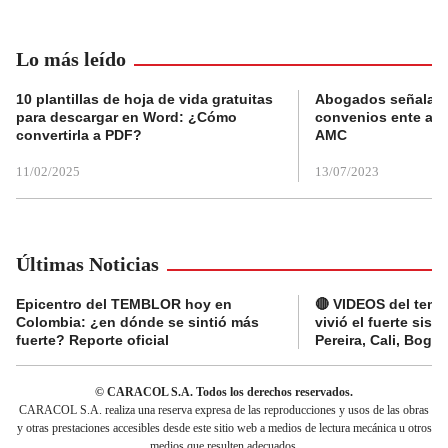
Lo más leído
10 plantillas de hoja de vida gratuitas
Abogados señalan 
para descargar en Word: ¿Cómo
convenios ente alc
convertirla a PDF?
AMC
11/02/2025
13/07/2023
Últimas Noticias
Epicentro del TEMBLOR hoy en
🔴 VIDEOS del tembl
Colombia: ¿en dónde se sintió más
vivió el fuerte sis
fuerte? Reporte oficial
Pereira, Cali, Bogo
© CARACOL S.A. Todos los derechos reservados.
CARACOL S.A. realiza una reserva expresa de las reproducciones y usos de las obras
y otras prestaciones accesibles desde este sitio web a medios de lectura mecánica u otros
medios que resulten adecuados.