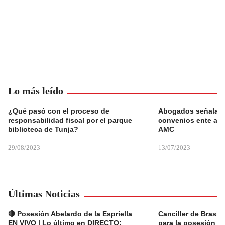
Lo más leído
¿Qué pasó con el proceso de
Abogados señalan 
responsabilidad fiscal por el parque
convenios ente alc
biblioteca de Tunja?
AMC
29/08/2023
13/07/2023
Últimas Noticias
🔴 Posesión Abelardo de la Espriella
Canciller de Brasil
EN VIVO | Lo último en DIRECTO:
para la posesión pr