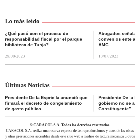
Lo más leído
¿Qué pasó con el proceso de
Abogados señalan 
responsabilidad fiscal por el parque
convenios ente alc
biblioteca de Tunja?
AMC
29/08/2023
13/07/2023
Últimas Noticias
Presidente De la Espriella anunció que
Presidente De la Es
firmará el decreto de congelamiento
gobierno no se abr
de gasto público
Constituyente”
© CARACOL S.A. Todos los derechos reservados.
CARACOL S.A. realiza una reserva expresa de las reproducciones y usos de las obras
y otras prestaciones accesibles desde este sitio web a medios de lectura mecánica u otros