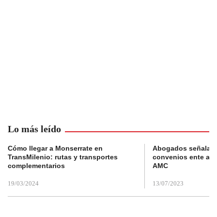
Lo más leído
Cómo llegar a Monserrate en
Abogados señalan 
TransMilenio: rutas y transportes
convenios ente alc
complementarios
AMC
19/03/2024
13/07/2023