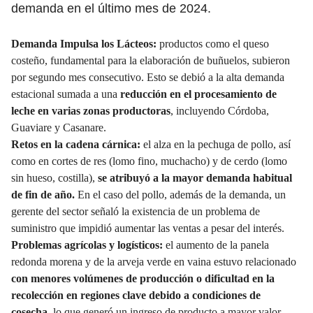
demanda en el último mes de 2024.
Demanda Impulsa los Lácteos:
productos como el queso
costeño, fundamental para la elaboración de buñuelos, subieron
por segundo mes consecutivo. Esto se debió a la alta demanda
estacional sumada a una
reducción en el
procesamiento de
leche
en varias zonas productoras
, incluyendo Córdoba,
Guaviare y Casanare.
Retos en la cadena cárnica:
el alza en la pechuga de pollo, así
como en cortes de res (lomo fino, muchacho) y de cerdo (lomo
sin hueso, costilla),
se atribuyó a la
mayor demanda
habitual
de fin de año.
En el caso del pollo, además de la demanda, un
gerente del sector señaló la existencia de un problema de
suministro que impidió aumentar las ventas a pesar del interés.
Problemas agrícolas y logísticos:
el aumento de la panela
redonda morena y de la arveja verde en vaina estuvo relacionado
con menores volúmenes de producción o dificultad en la
recolección en regiones clave debido a condiciones de
cosecha
, lo que generó un ingreso de producto a mayor valor.