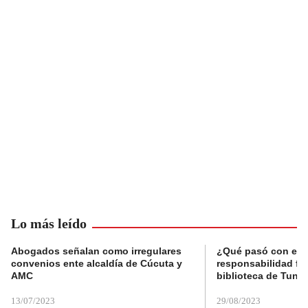
Lo más leído
Abogados señalan como irregulares
¿Qué pasó con el 
convenios ente alcaldía de Cúcuta y
responsabilidad fis
AMC
biblioteca de Tunja
13/07/2023
29/08/2023