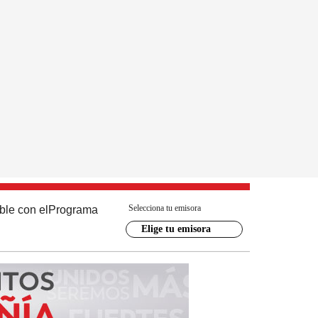
Selecciona tu emisora
ble con el
Programa
Elige tu emisora