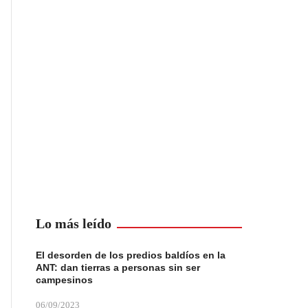
Lo más leído
El desorden de los predios baldíos en la
ANT: dan tierras a personas sin ser
campesinos
06/09/2023