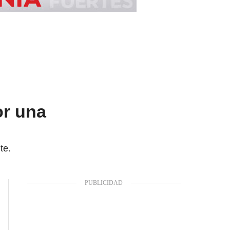
or una
te.