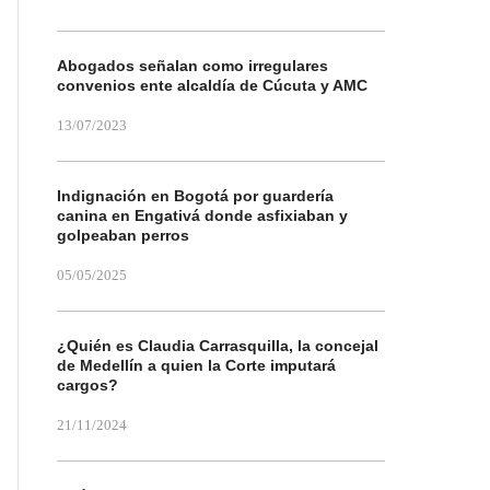
Abogados señalan como irregulares
convenios ente alcaldía de Cúcuta y AMC
13/07/2023
Indignación en Bogotá por guardería
canina en Engativá donde asfixiaban y
golpeaban perros
05/05/2025
¿Quién es Claudia Carrasquilla, la concejal
de Medellín a quien la Corte imputará
cargos?
21/11/2024