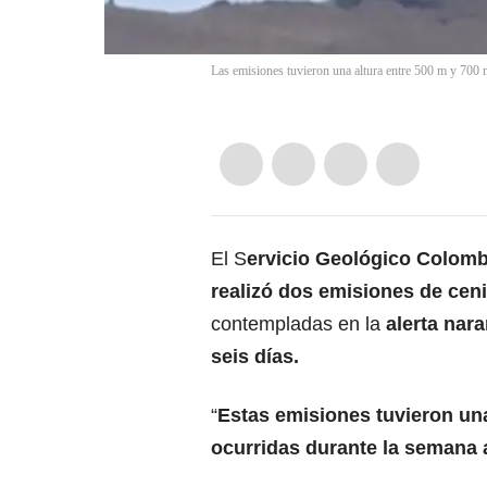
Las emisiones tuvieron una altura entre 500 m y 700 
El S
ervicio Geológico Colom
realizó dos emisiones de ceni
contempladas en la
alerta nara
seis días.
“
Estas emisiones tuvieron un
ocurridas durante la semana 