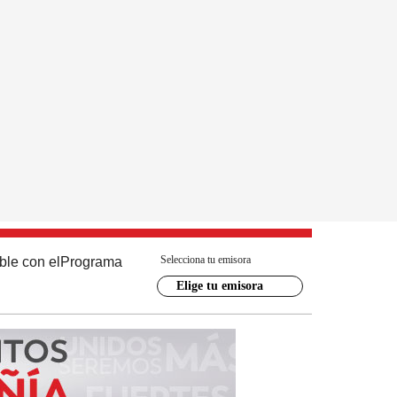
Selecciona tu emisora
ble con el
Programa
Elige tu emisora