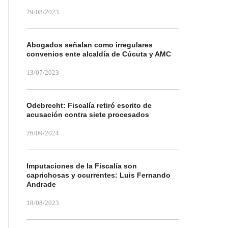
29/08/2023
Abogados señalan como irregulares
convenios ente alcaldía de Cúcuta y AMC
13/07/2023
Odebrecht: Fiscalía retiró escrito de
acusación contra siete procesados
26/09/2024
Imputaciones de la Fiscalía son
caprichosas y ocurrentes: Luis Fernando
Andrade
18/08/2023