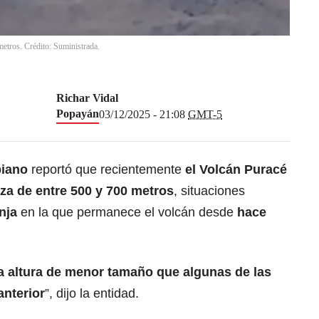
metros. Crédito: Suministrada.
Richar Vidal
Popayán
03/12/2025 - 21:08
GMT-5
biano
reportó que recientemente
el Volcán Puracé
za de entre 500 y 700 metros
,
situaciones
nja
en la que permanece el volcán desde
hace
a altura de menor tamaño que algunas de las
anterior
”, dijo la entidad.