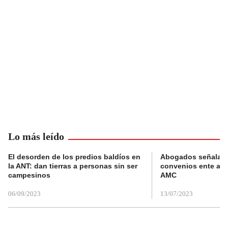
Lo más leído
El desorden de los predios baldíos en
Abogados señalan 
la ANT: dan tierras a personas sin ser
convenios ente alc
campesinos
AMC
06/09/2023
13/07/2023