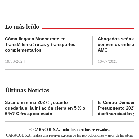
Lo más leído
Cómo llegar a Monserrate en
Abogados señalan 
TransMilenio: rutas y transportes
convenios ente alc
complementarios
AMC
19/03/2024
13/07/2023
Últimas Noticias
Salario mínimo 2027: ¿cuánto
El Centro Democrát
quedaría si la inflación cierra en 5 % o
Presupuesto 2027 p
6 %? Cifra aproximada
desfinanciación y 
© CARACOL S.A. Todos los derechos reservados.
CARACOL S.A. realiza una reserva expresa de las reproducciones y usos de las obras