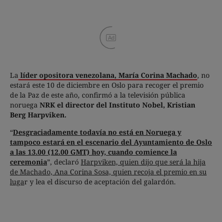
Ad
La
líder opositora venezolana, María Corina Machado
, no
estará este 10 de diciembre en Oslo para recoger el premio
de la Paz de este año, confirmó a la televisión pública
noruega
NRK el director del Instituto Nobel, Kristian
Berg Harpviken.
“
Desgraciadamente todavía no está en Noruega y
tampoco estará en el escenario del Ayuntamiento de Oslo
a las 13.00 (12.00 GMT) hoy, cuando comience la
ceremonia
”, declaró
Harpviken, quien dijo que será la hija
de Machado, Ana Corina Sosa, quien recoja el premio en su
luga
r y lea el discurso de aceptación del galardón.