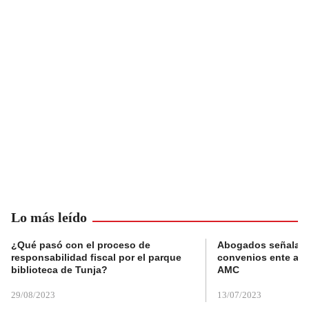
Lo más leído
¿Qué pasó con el proceso de
Abogados señalan 
responsabilidad fiscal por el parque
convenios ente alc
biblioteca de Tunja?
AMC
29/08/2023
13/07/2023