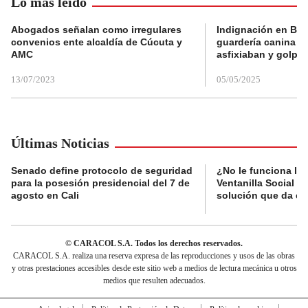
Lo más leído
Abogados señalan como irregulares
Indignación en Bog
convenios ente alcaldía de Cúcuta y
guardería canina e
AMC
asfixiaban y golpe
13/07/2023
05/05/2025
Últimas Noticias
Senado define protocolo de seguridad
¿No le funciona la
para la posesión presidencial del 7 de
Ventanilla Social de
agosto en Cali
solución que da el
© CARACOL S.A. Todos los derechos reservados.
CARACOL S.A. realiza una reserva expresa de las reproducciones y usos de las obras
y otras prestaciones accesibles desde este sitio web a medios de lectura mecánica u otros
medios que resulten adecuados.