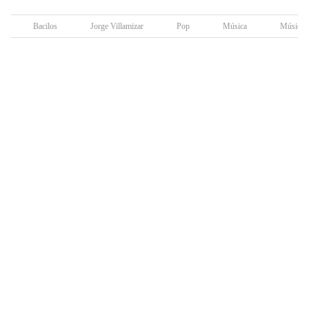
Bacilos
Jorge Villamizar
Pop
Música
Música t