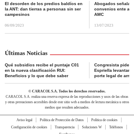
El desorden de los predios baldíos en
Abogados señalan 
la ANT: dan tierras a personas sin ser
convenios ente alc
campesinos
AMC
06/09/2023
13/07/2023
Últimas Noticias
Qué subsidios recibe el puntaje C01
Congresista pide a
en la nueva clasificación RUI:
Espriella levantar la
Beneficios y lo que debe saber
porte legal de arma
© CARACOL S.A. Todos los derechos reservados.
CARACOL S.A. realiza una reserva expresa de las reproducciones y usos de las obras
y otras prestaciones accesibles desde este sitio web a medios de lectura mecánica u otros
medios que resulten adecuados.
Aviso legal
Política de Protección de Datos
Política de cookies
Configuración de cookies
Transparencia
Soluciones W
Teléfonos