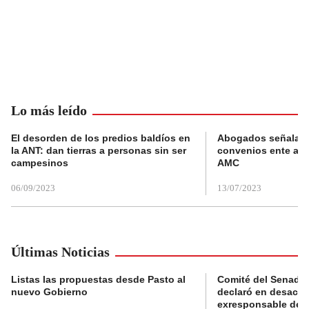
Lo más leído
El desorden de los predios baldíos en
Abogados señalan 
la ANT: dan tierras a personas sin ser
convenios ente alc
campesinos
AMC
06/09/2023
13/07/2023
Últimas Noticias
Listas las propuestas desde Pasto al
Comité del Senado 
nuevo Gobierno
declaró en desacat
exresponsable de l